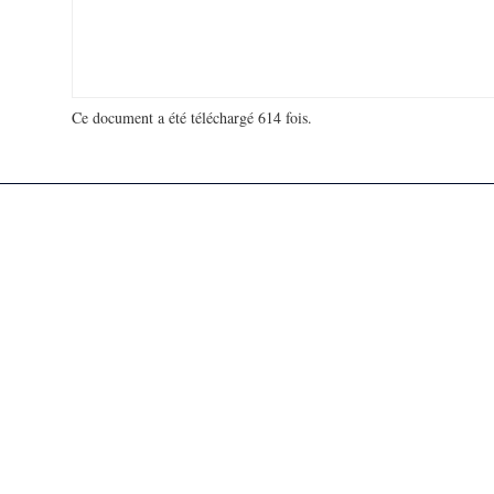
Ce document a été téléchargé 614 fois.
18 925 222 visites - 678