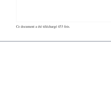
Ce document a été téléchargé 453 fois.
18 939 535 visites - 260