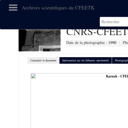
Archives scientifiques du CFEETK
CNRS-CFEET
Date de la photographie :
1990
Pho
Consulter le document
Information sur les éléments représentés
Photograph