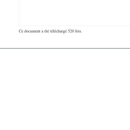
Ce document a été téléchargé 520 fois.
18 914 819 visites - 112