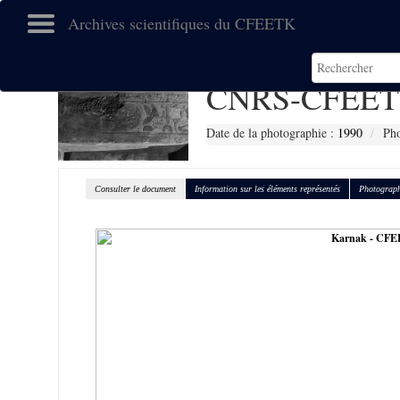
Archives scientifiques du CFEETK
CNRS-CFEET
Date de la photographie :
1990
Pho
Consulter le document
Information sur les éléments représentés
Photograph