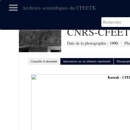
Archives scientifiques du CFEETK
CNRS-CFEET
Date de la photographie :
1990
Pho
Consulter le document
Information sur les éléments représentés
Photograph