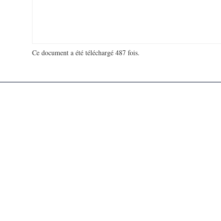
Ce document a été téléchargé 487 fois.
18 915 101 visites - 114