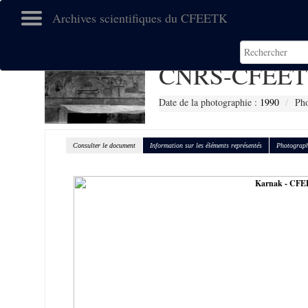
Archives scientifiques du CFEETK
CNRS-CFEET
Date de la photographie :
1990
Pho
Consulter le document
Information sur les éléments représentés
Photograph