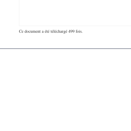
Ce document a été téléchargé 499 fois.
18 963 385 visites - 265