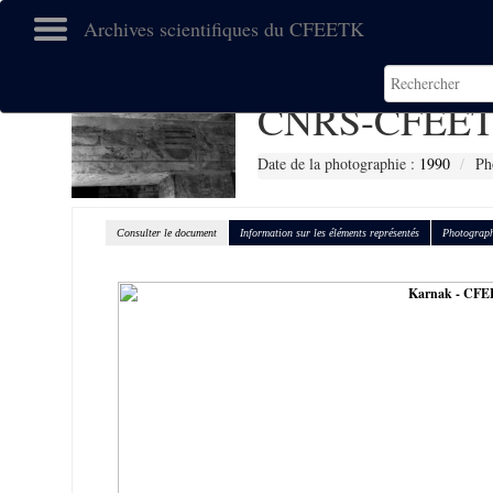
Archives scientifiques du CFEETK
CNRS-CFEET
Date de la photographie :
1990
Ph
Consulter le document
Information sur les éléments représentés
Photograph