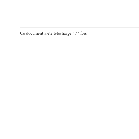
Ce document a été téléchargé 477 fois.
18 976 051 visites - 762