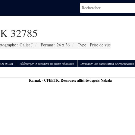
K 32785
tographe : Gallet J.
Format : 24 x 36
Type : Prise de vue
ies en lien
Télécharger le document en pleine résolution
Demander une autorisation de reproduction