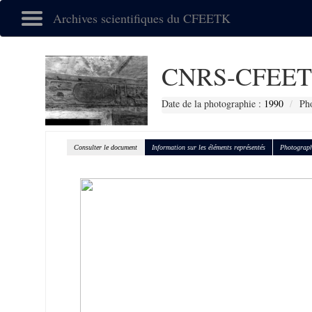
Archives scientifiques du CFEETK
CNRS-CFEET
Date de la photographie :
1990
Pho
Consulter le document
Information sur les éléments représentés
Photograph