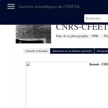
Archives scientifiques du CFEETK
CNRS-CFEET
Date de la photographie :
1990
Pho
Consulter le document
Information sur les éléments représentés
Photograph