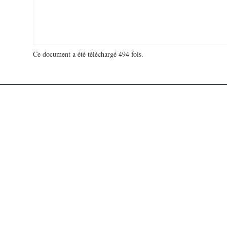
Ce document a été téléchargé 494 fois.
18 965 470 visites - 286