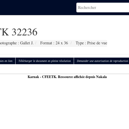
K 32236
otographe : Gallet J.
Format : 24 x 36
Type : Prise de vue
ies en lien
Télécharger le document en pleine résolution
Demander une autorisation de reproduction