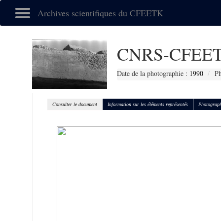
Archives scientifiques du CFEETK
CNRS-CFEET
Date de la photographie :
1990
Ph
Consulter le document
Information sur les éléments représentés
Photograph