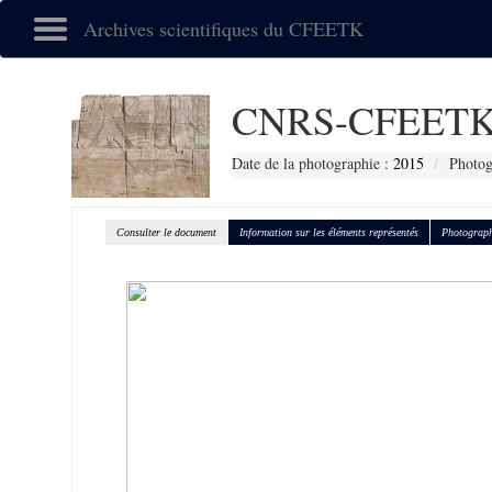
Archives scientifiques du CFEETK
CNRS-CFEETK
Date de la photographie :
2015
Photog
Consulter le document
Information sur les éléments représentés
Photograph