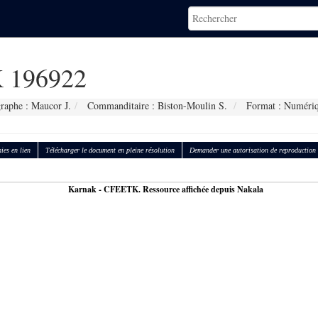
 196922
raphe : Maucor J.
Commanditaire : Biston-Moulin S.
Format : Numéri
ies en lien
Télécharger le document en pleine résolution
Demander une autorisation de reproduction