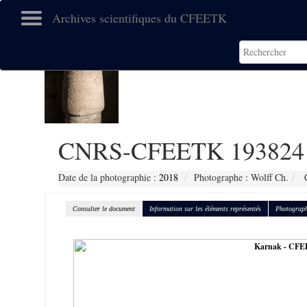
Archives scientifiques du CFEETK
CNRS-CFEETK 193824
Date de la photographie :
2018
Photographe : Wolff Ch.
C
Consulter le document
Information sur les éléments représentés
Photograph