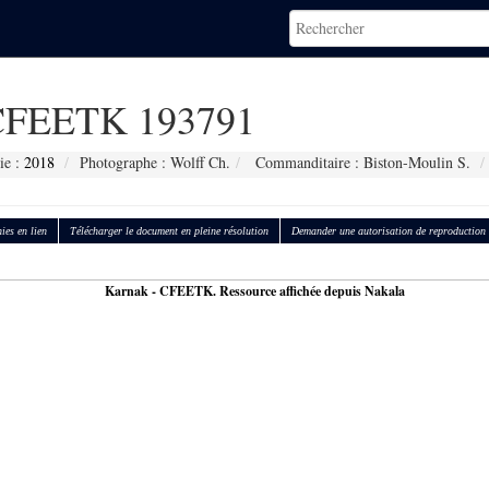
FEETK 193791
ie :
2018
Photographe : Wolff Ch.
Commanditaire : Biston-Moulin S.
ies en lien
Télécharger le document en pleine résolution
Demander une autorisation de reproduction