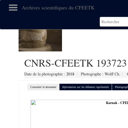
Archives scientifiques du CFEETK
CNRS-CFEETK 193723
Date de la photographie :
2018
Photographe : Wolff Ch.
C
Consulter le document
Information sur les éléments représentés
Photograph