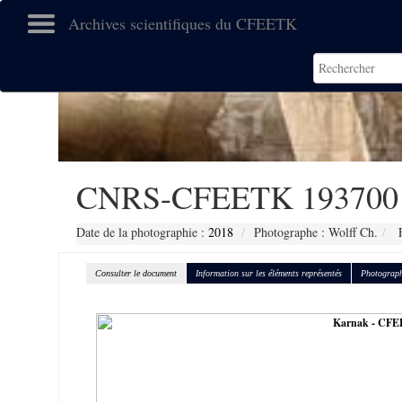
Archives scientifiques du CFEETK
CNRS-CFEETK 193700
Date de la photographie :
2018
Photographe : Wolff Ch.
F
Consulter le document
Information sur les éléments représentés
Photograph