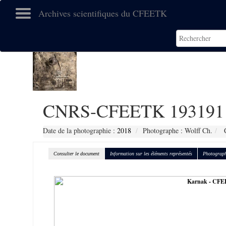
Archives scientifiques du CFEETK
CNRS-CFEETK 193191
Date de la photographie :
2018
Photographe : Wolff Ch.
C
Consulter le document
Information sur les éléments représentés
Photograph