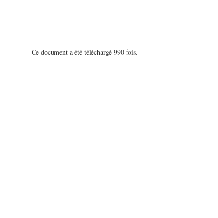
Ce document a été téléchargé 990 fois.
18 905 455 visites - 18