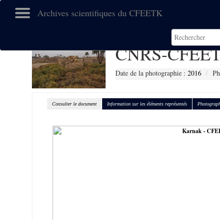
Archives scientifiques du CFEETK
CNRS-CFEET
Date de la photographie :
2016
Ph
Consulter le document
Information sur les éléments représentés
Photograph