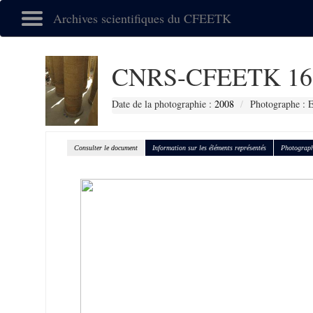
Archives scientifiques du CFEETK
CNRS-CFEETK 16
Date de la photographie :
2008
Photographe :
Consulter le document
Information sur les éléments représentés
Photograph