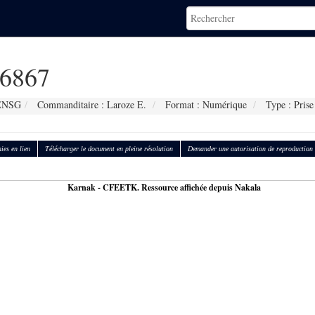
6867
 ENSG
Commanditaire : Laroze E.
Format : Numérique
Type : Prise
ies en lien
Télécharger le document en pleine résolution
Demander une autorisation de reproduction