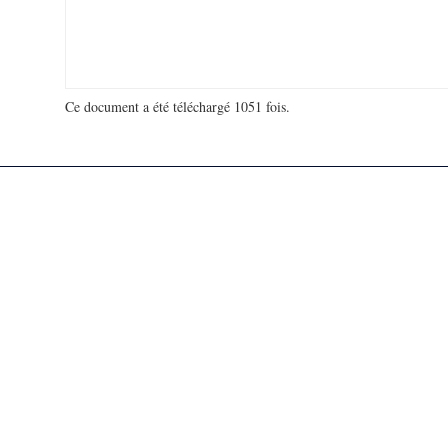
Ce document a été téléchargé 1051 fois.
18 992 557 visites - 630