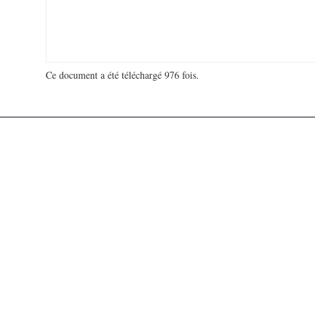
Ce document a été téléchargé 976 fois.
18 988 298 visites - 20