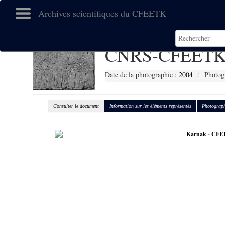
Archives scientifiques du CFEETK
CNRS-CFEETK
Date de la photographie :
2004
Photog
Consulter le document
Information sur les éléments représentés
Photograph