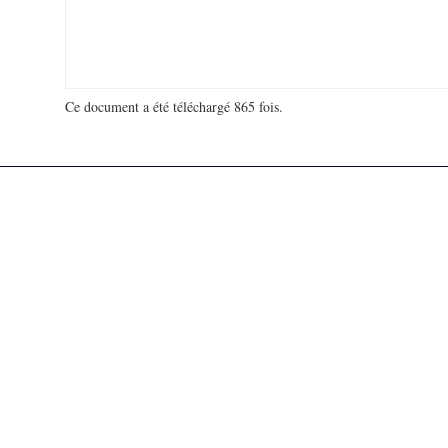
Ce document a été téléchargé 865 fois.
18 972 745 visites - 42