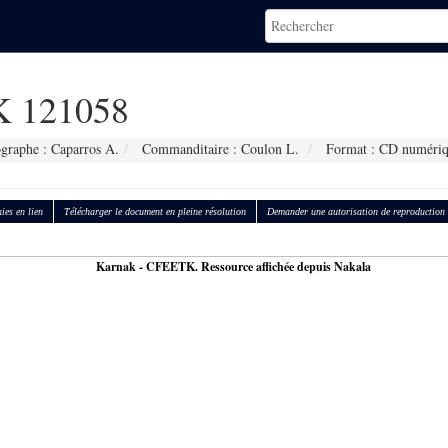
 121058
graphe : Caparros A.
Commanditaire : Coulon L.
Format : CD numéri
ies en lien
Télécharger le document en pleine résolution
Demander une autorisation de reproduction