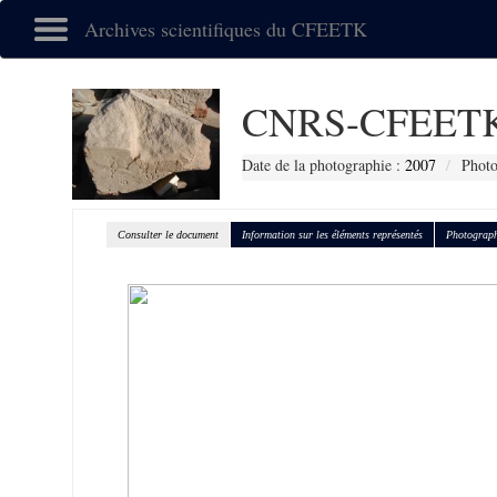
Archives scientifiques du CFEETK
CNRS-CFEETK
Date de la photographie :
2007
Photo
Consulter le document
Information sur les éléments représentés
Photograph