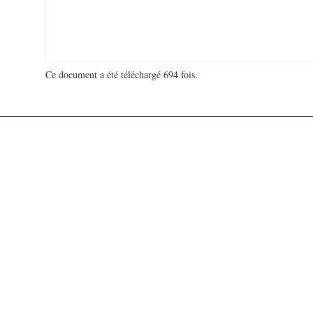
Ce document a été téléchargé 694 fois.
18 966 030 visites - 292