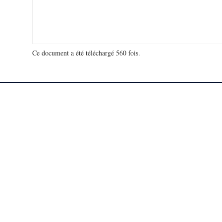
Ce document a été téléchargé 560 fois.
18 912 391 visites - 87