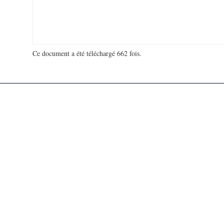
Ce document a été téléchargé 662 fois.
18 913 041 visites - 94