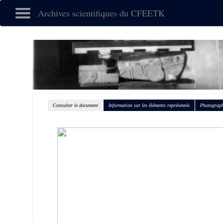
Archives scientifiques du CFEETK
Consulter le document
Information sur les éléments représentés
Photograph