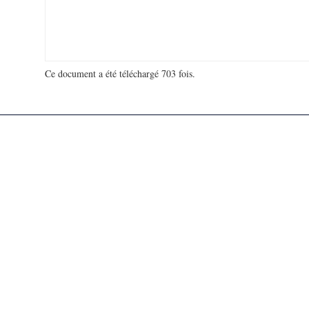
Ce document a été téléchargé 703 fois.
18 976 132 visites - 770