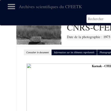
Archives scientifiques du CFEETK
CNRS-CFE
Date de la photographie :
1973
Consulter le document
Information sur les éléments représentés
Photograph