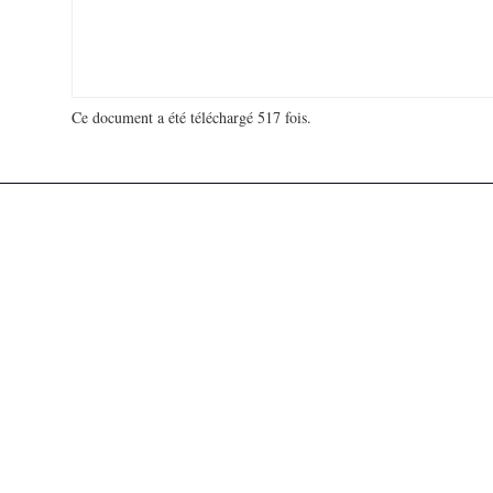
Ce document a été téléchargé 517 fois.
18 964 625 visites - 278