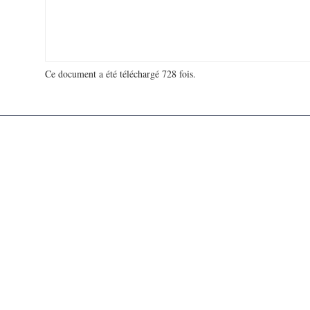
Ce document a été téléchargé 728 fois.
18 954 868 visites - 179