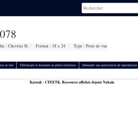
078
he : Chevrier H.
Format : 18 x 24
Type : Prise de vue
ies en lien
Télécharger le document en pleine résolution
Demander une autorisation de reproduction