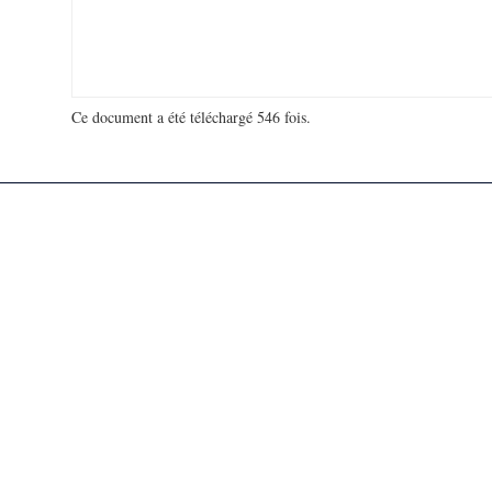
Ce document a été téléchargé 546 fois.
18 911 866 visites - 82