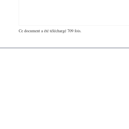
Ce document a été téléchargé 709 fois.
18 964 071 visites - 272