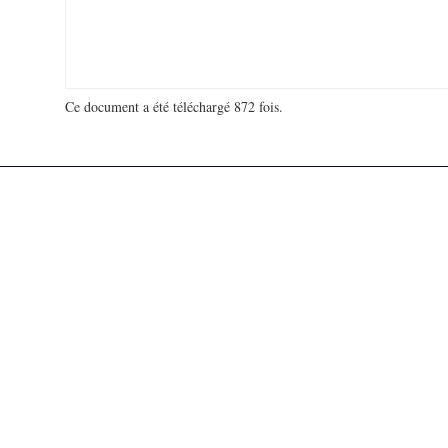
Ce document a été téléchargé 872 fois.
18 920 026 visites - 15