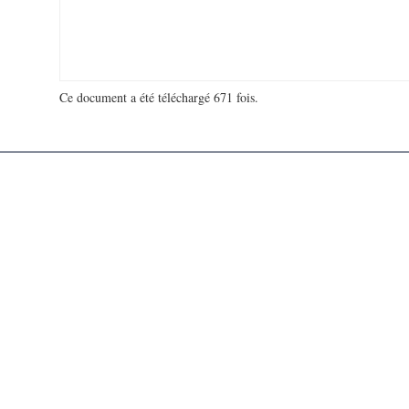
Ce document a été téléchargé 671 fois.
18 914 745 visites - 111