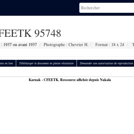
FEETK 95748
 :
1937 ou avant 1937
Photographe : Chevrier H.
Format : 18 x 24
T
ies en lien
Télécharger le document en pleine résolution
Demander une autorisation de reproduction