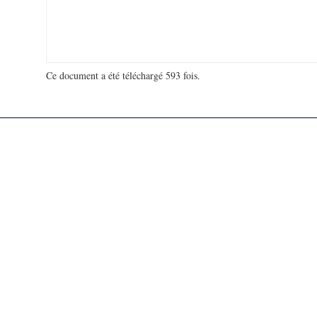
Ce document a été téléchargé 593 fois.
18 913 257 visites - 965