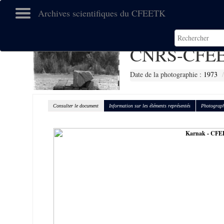
Archives scientifiques du CFEETK
CNRS-CFEE
Date de la photographie :
1973
Consulter le document
Information sur les éléments représentés
Photograph