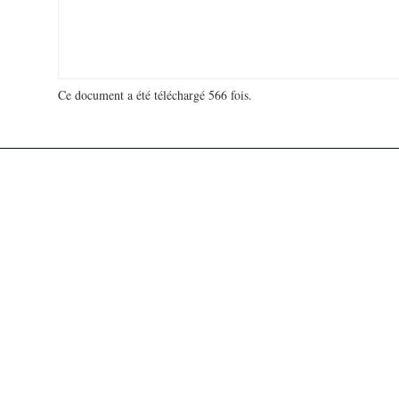
Ce document a été téléchargé 566 fois.
18 932 418 visites - 139