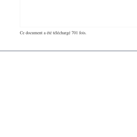
Ce document a été téléchargé 701 fois.
18 914 560 visites - 109