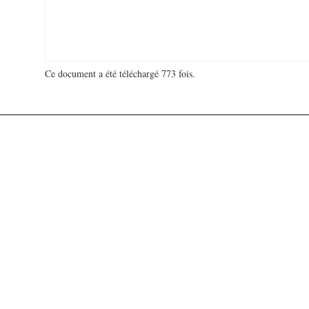
Ce document a été téléchargé 773 fois.
18 914 649 visites - 110