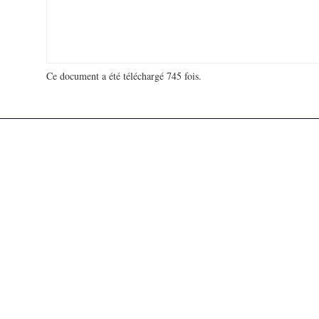
Ce document a été téléchargé 745 fois.
18 957 077 visites - 202