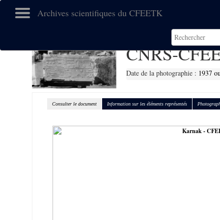
Archives scientifiques du CFEETK
CNRS-CFEE
Date de la photographie :
1937 ou
Consulter le document
Information sur les éléments représentés
Photograph