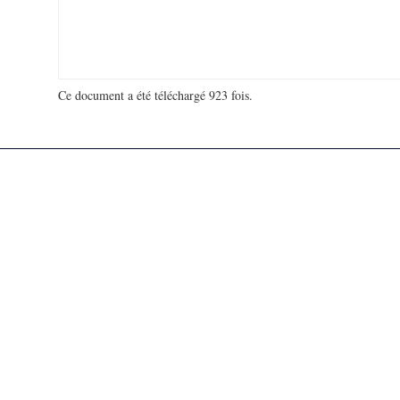
Ce document a été téléchargé 923 fois.
18 936 314 visites - 178