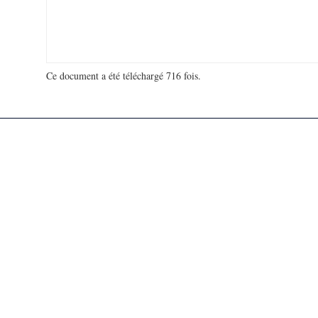
Ce document a été téléchargé 716 fois.
18 930 588 visites - 121