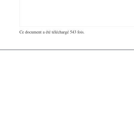
Ce document a été téléchargé 543 fois.
18 972 347 visites - 390