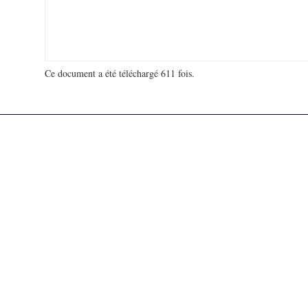
Ce document a été téléchargé 611 fois.
18 927 150 visites - 871