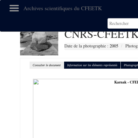
Archives scientifiques du CFEETK
CNRS-CFEETK
Date de la photographie :
2005
Photog
Consulter le document
Information sur les éléments représentés
Photograph