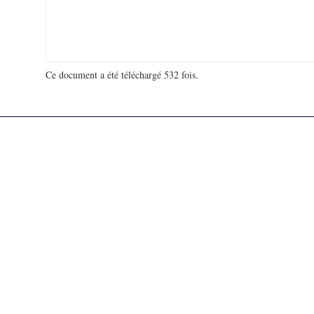
Ce document a été téléchargé 532 fois.
18 940 202 visites - 327