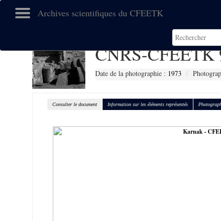
Archives scientifiques du CFEETK
CNRS-CFEETK 
Date de la photographie :
1973
Photograp
Consulter le document
Information sur les éléments représentés
Photograph