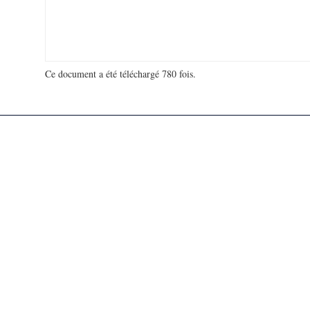
Ce document a été téléchargé 780 fois.
18 951 681 visites - 147