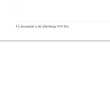
Ce document a été téléchargé 619 fois.
18 916 734 visites - 131