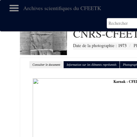
Archives scientifiques du CFEETK
CNRS-CFEET
Date de la photographie :
1973
P
Consulter le document
Information sur les éléments représentés
Photograph