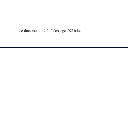
Ce document a été téléchargé 782 fois.
18 964 903 visites - 280