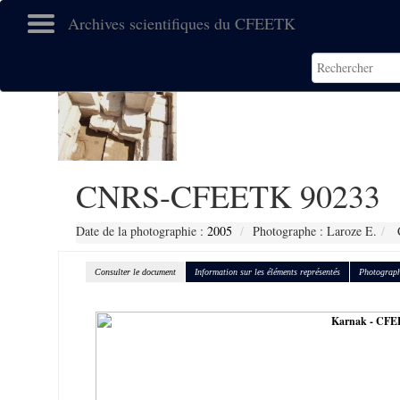
Archives scientifiques du CFEETK
CNRS-CFEETK 90233
Date de la photographie :
2005
Photographe : Laroze E.
C
Consulter le document
Information sur les éléments représentés
Photograph