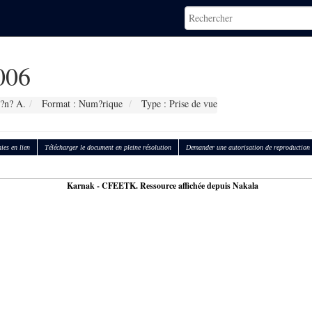
006
?n? A.
Format : Num?rique
Type : Prise de vue
ies en lien
Télécharger le document en pleine résolution
Demander une autorisation de reproduction