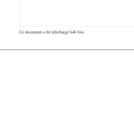
Ce document a été téléchargé 646 fois.
18 993 526 visites - 727